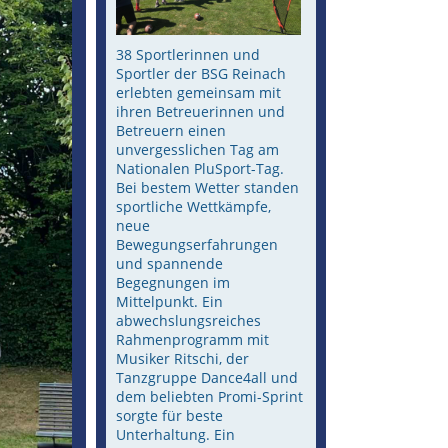
38 Sportlerinnen und
Sportler der BSG Reinach
erlebten gemeinsam mit
ihren Betreuerinnen und
Betreuern einen
unvergesslichen Tag am
Nationalen PluSport-Tag.
Bei bestem Wetter standen
sportliche Wettkämpfe,
neue
Bewegungserfahrungen
und spannende
Begegnungen im
Mittelpunkt. Ein
abwechslungsreiches
Rahmenprogramm mit
Musiker Ritschi, der
Tanzgruppe Dance4all und
dem beliebten Promi-Sprint
sorgte für beste
Unterhaltung. Ein