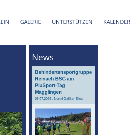
REIN
GALERIE
UNTERSTÜTZEN
KALENDER
News
Behindertensportgruppe
Reinach BSG am
PluSport-Tag
Magglingen
08.07.2026
, Nurmi Galliker Elina