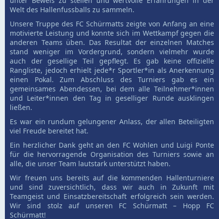
unter Beweis zu stellen und wertvolle Erfahrungen in der
Welt des Hallenfussballs zu sammeln.
Unsere Truppe des FC Schürmatts zeigte von Anfang an eine
motivierte Leistung und konnte sich im Wettkampf gegen die
anderen Teams üben. Das Resultat der einzelnen Matches
stand weniger im Vordergrund, sondern vielmehr wurde
auch der gesellige Teil gepflegt. Es gab keine offizielle
Rangliste, jedoch erhielt jede*r Sportler*in als Anerkennung
einen Pokal. Zum Abschluss des Turniers gab es ein
gemeinsames Abendessen, bei dem alle Teilnehmer*innen
und Leiter*innen den Tag in geselliger Runde ausklingen
ließen.
Es war ein rundum gelungener Anlass, der allen Beteiligten
viel Freude bereitet hat.
Ein herzlicher Dank geht an den FC Wohlen und Luigi Ponte
für die hervorragende Organisation des Turniers sowie an
alle, die unser Team lautstark unterstützt haben.
Wir freuen uns bereits auf die kommenden Hallenturniere
und sind zuversichtlich, dass wir auch in Zukunft mit
Teamgeist und Einsatzbereitschaft erfolgreich sein werden.
Wir sind stolz auf unseren FC Schürmatt – Hopp FC
Schürmatt!