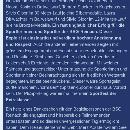
Hunziker im 80 Meter-Lauf errangen je eine Goldmedaille.
Naomi König im Ballweitwurf, Tamara Stocker im Kugelstossen,
Silvio Gloor im 80 Meter-Lauf je eine Silbermedaille. Laura
Diriwächter im Ballweitwurf und Silvio Gloor im 12-Minuten-Lauf
je eine Bronze-Medaille.
Ein fast unglaublicher Erfolg für die
Sportlerinnen und Sportler der BSG-Reinach. Dieser
Exploit ist einzigartig und verdient höchste Anerkennung
und Respekt.
Auch die anderen Teilnehmenden zeigten mit
grösstem Engagement und Einsatz sehr respektable Leistungen
und Resultate. Strahlende Gesichter, glücklich über das mit
Leidenschaft Erreichte, traten den Heimweg an. Mit welcher
Fairness und gegenseitiger Unter-stützung die Sportlerinnen und
Sportler mit einer Beeinträchtigung sich im friedlichen Wettstreit
begegneten, ist tief beeindruckend. Dieser wahre Sportsgeist
dürfte manchem „normalen“ (Spitzen-)Sportler durchaus Vorbild
sein. Der PluSport-Tag war einmal mehr
ein Sportfest der
Extraklasse!
Ein herzliches Dankeschön gilt den Begleitpersonen der BSG
Reinach die engagiert und hilfsbereit die Teilnehmenden
unterstützten und so diesen unvergesslichen Tag ermöglicht
haben. Dem Reiseunternehmen Gebr. Merz AG Beinwil am See